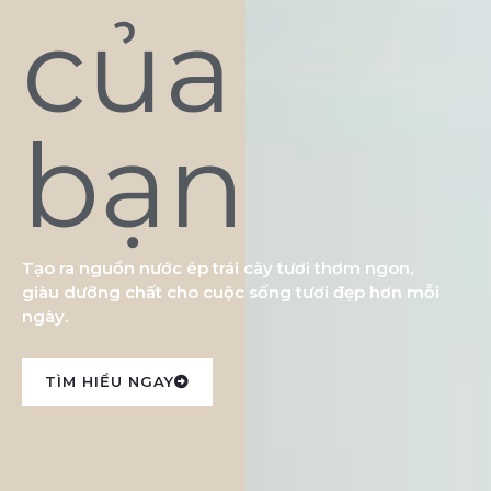
của
bạn
Tạo ra nguồn nước ép trái cây tươi thơm ngon,
giàu dưỡng chất cho cuộc sống tươi đẹp hơn mỗi
ngày.
TÌM HIỂU NGAY