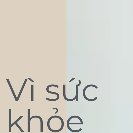
Vì sức
khỏe