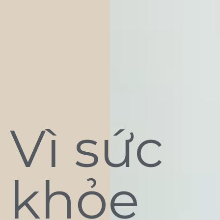
Vì sức
khỏe