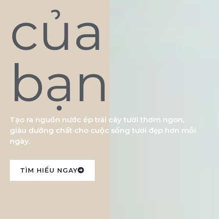
của
bạn
Tạo ra nguồn nước ép trái cây tươi thơm ngon,
giàu dưỡng chất cho cuộc sống tươi đẹp hơn mỗi
ngày.
TÌM HIỂU NGAY