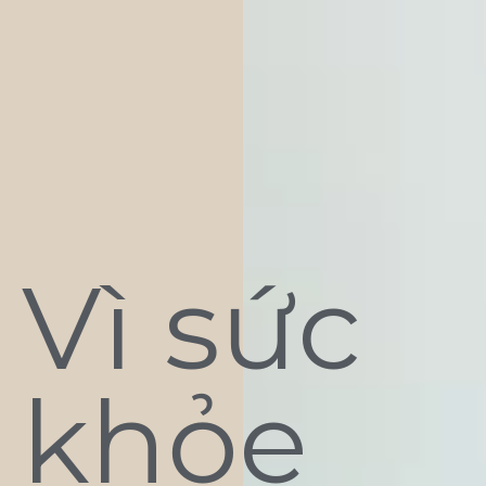
Vì sức
khỏe