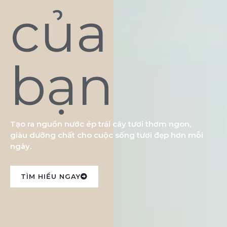
của
bạn
Tạo ra nguồn nước ép trái cây tươi thơm ngon,
giàu dưỡng chất cho cuộc sống tươi đẹp hơn mỗi
ngày.
TÌM HIỂU NGAY