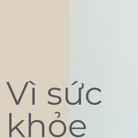
Vì sức
khỏe