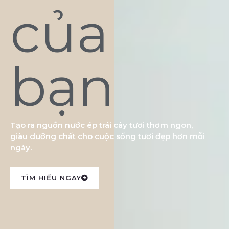
của
bạn
Tạo ra nguồn nước ép trái cây tươi thơm ngon,
giàu dưỡng chất cho cuộc sống tươi đẹp hơn mỗi
ngày.
TÌM HIỂU NGAY