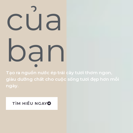
của
bạn
Tạo ra nguồn nước ép trái cây tươi thơm ngon,
giàu dưỡng chất cho cuộc sống tươi đẹp hơn mỗi
ngày.
TÌM HIỂU NGAY