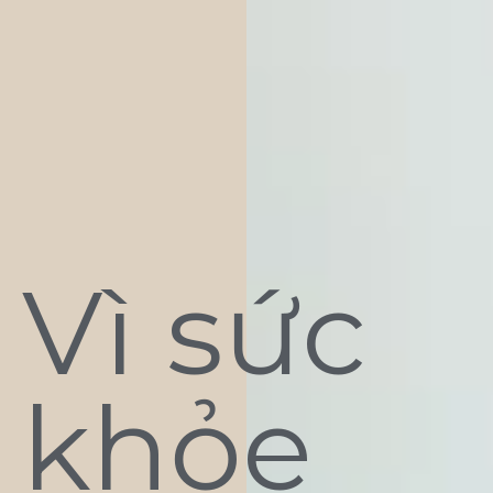
Vì sức
khỏe