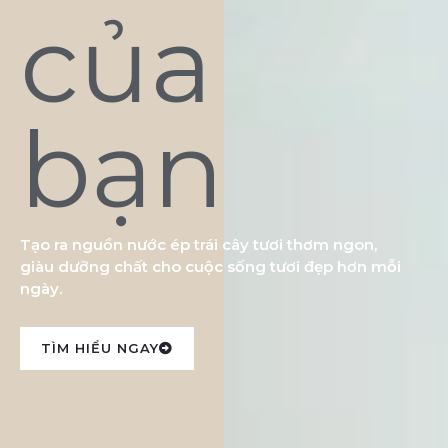
của
bạn
Tạo ra nguồn nước ép trái cây tươi thơm ngon,
giàu dưỡng chất cho cuộc sống tươi đẹp hơn mỗi
ngày.
TÌM HIỂU NGAY