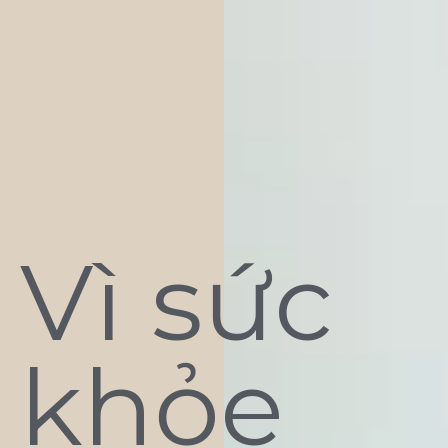
Vì sức
khỏe