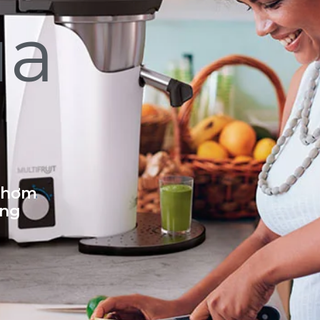
ủa
 thơm
ống