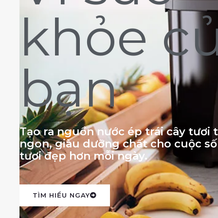
khỏe c
bạn
Tạo ra nguồn nước ép trái cây tươi
ngon, giàu dưỡng chất cho cuộc s
tươi đẹp hơn mỗi ngày.
TÌM HIỂU NGAY