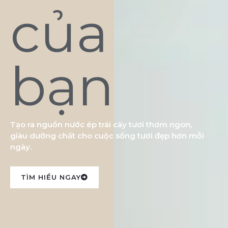
của
bạn
Tạo ra nguồn nước ép trái cây tươi thơm ngon,
giàu dưỡng chất cho cuộc sống tươi đẹp hơn mỗi
ngày.
TÌM HIỂU NGAY