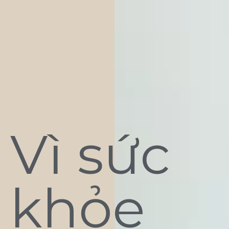
Vì sức
khỏe