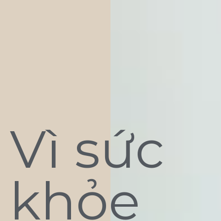
Vì sức
khỏe