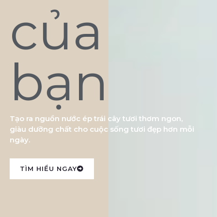
của
bạn
Tạo ra nguồn nước ép trái cây tươi thơm ngon,
giàu dưỡng chất cho cuộc sống tươi đẹp hơn mỗi
ngày.
TÌM HIỂU NGAY