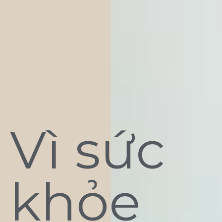
Vì sức
khỏe