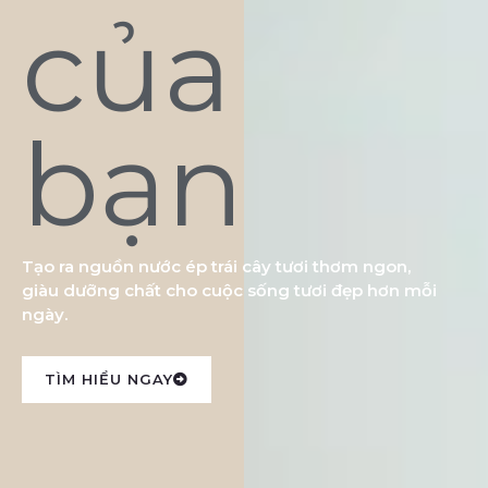
của
bạn
Tạo ra nguồn nước ép trái cây tươi thơm ngon,
giàu dưỡng chất cho cuộc sống tươi đẹp hơn mỗi
ngày.
TÌM HIỂU NGAY