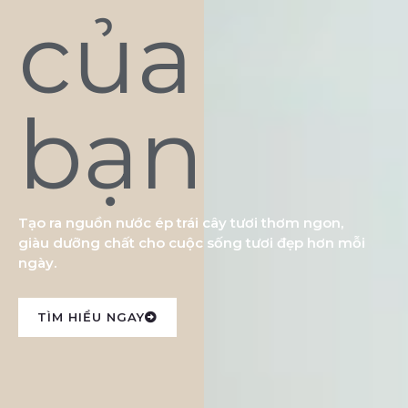
của
bạn
Tạo ra nguồn nước ép trái cây tươi thơm ngon,
giàu dưỡng chất cho cuộc sống tươi đẹp hơn mỗi
ngày.
TÌM HIỂU NGAY