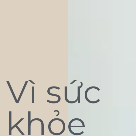
Vì sức
khỏe