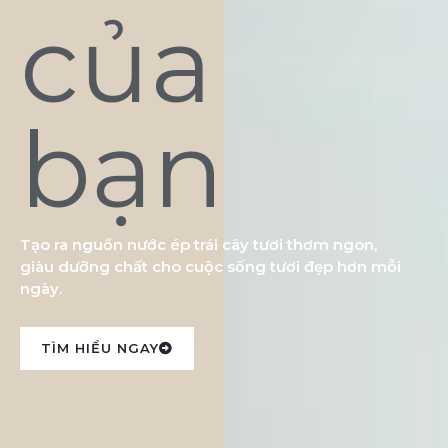
của
bạn
Tạo ra nguồn nước ép trái cây tươi thơm ngon,
giàu dưỡng chất cho cuộc sống tươi đẹp hơn mỗi
ngày.
TÌM HIỂU NGAY