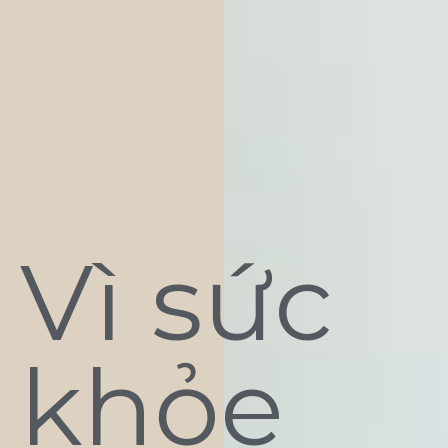
Vì sức
khỏe