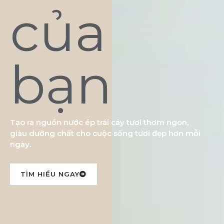
của
bạn
Tạo ra nguồn nước ép trái cây tươi thơm ngon,
giàu dưỡng chất cho cuộc sống tươi đẹp hơn mỗi
ngày.
TÌM HIỂU NGAY