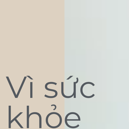
Vì sức
khỏe