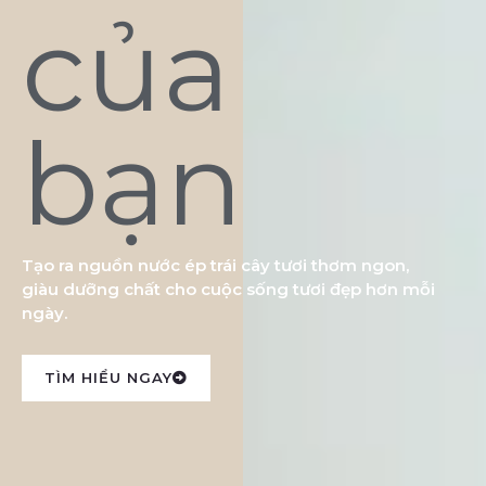
của
bạn
Tạo ra nguồn nước ép trái cây tươi thơm ngon,
giàu dưỡng chất cho cuộc sống tươi đẹp hơn mỗi
ngày.
TÌM HIỂU NGAY