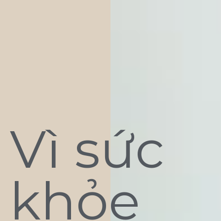
Vì sức
khỏe