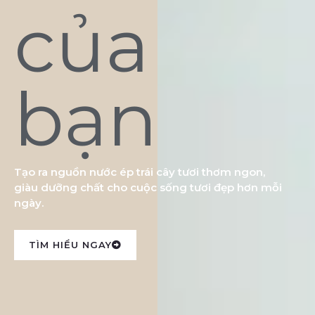
của
bạn
Tạo ra nguồn nước ép trái cây tươi thơm ngon,
giàu dưỡng chất cho cuộc sống tươi đẹp hơn mỗi
ngày.
TÌM HIỂU NGAY