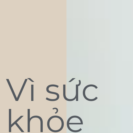
Vì sức
khỏe