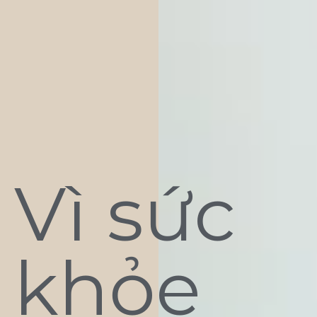
Vì sức
khỏe