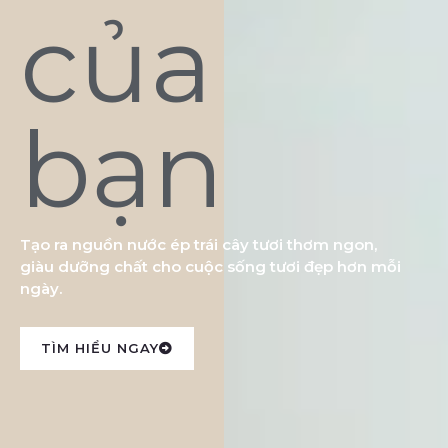
của
bạn
Tạo ra nguồn nước ép trái cây tươi thơm ngon,
giàu dưỡng chất cho cuộc sống tươi đẹp hơn mỗi
ngày.
TÌM HIỂU NGAY