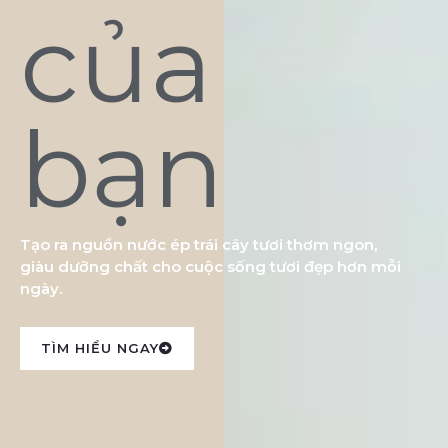
của
bạn
Tạo ra nguồn nước ép trái cây tươi thơm ngon,
giàu dưỡng chất cho cuộc sống tươi đẹp hơn mỗi
ngày.
TÌM HIỂU NGAY