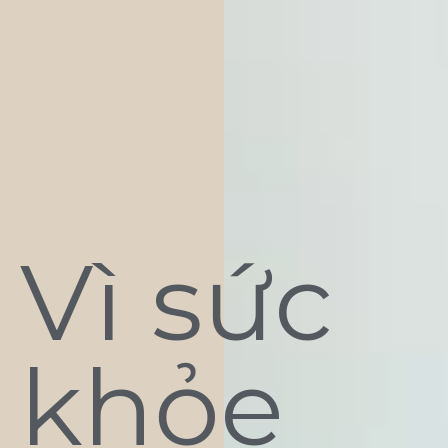
Vì sức
khỏe