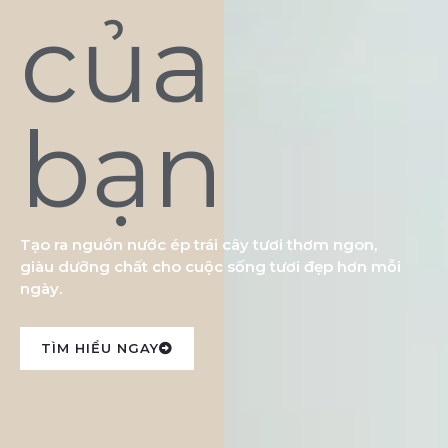
của
bạn
Tạo ra nguồn nước ép trái cây tươi thơm ngon,
giàu dưỡng chất cho cuộc sống tươi đẹp hơn mỗi
ngày.
TÌM HIỂU NGAY