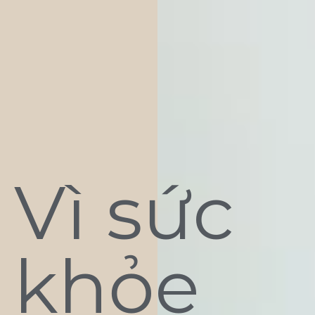
Vì sức
khỏe