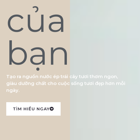
của
bạn
Tạo ra nguồn nước ép trái cây tươi thơm ngon,
giàu dưỡng chất cho cuộc sống tươi đẹp hơn mỗi
ngày.
TÌM HIỂU NGAY