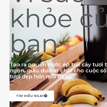
khỏe c
bạn
Tạo ra nguồn nước ép trái cây tươi
ngon, giàu dưỡng chất cho cuộc s
tươi đẹp hơn mỗi ngày.
TÌM HIỂU NGAY