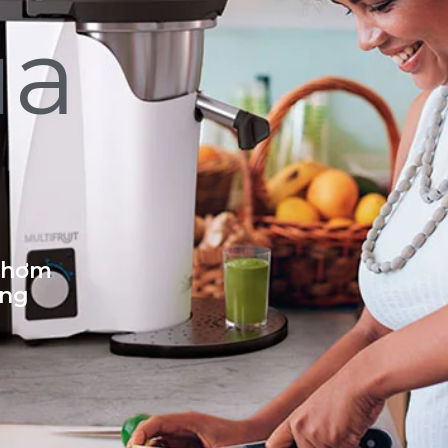
ủa
 thơm
ống