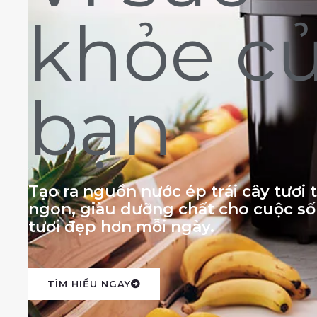
khỏe c
bạn
Tạo ra nguồn nước ép trái cây tươi
ngon, giàu dưỡng chất cho cuộc s
tươi đẹp hơn mỗi ngày.
TÌM HIỂU NGAY