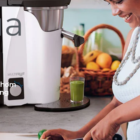
ủa
 thơm
ống