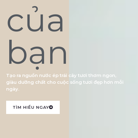
của
bạn
Tạo ra nguồn nước ép trái cây tươi thơm ngon,
giàu dưỡng chất cho cuộc sống tươi đẹp hơn mỗi
ngày.
TÌM HIỂU NGAY