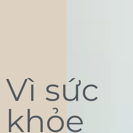
Vì sức
khỏe