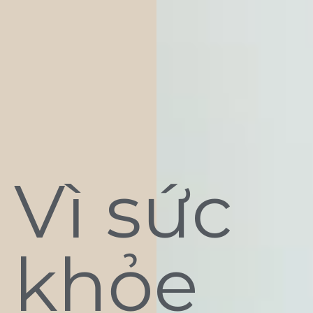
Vì sức
khỏe