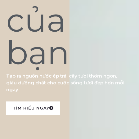
của
bạn
Tạo ra nguồn nước ép trái cây tươi thơm ngon,
giàu dưỡng chất cho cuộc sống tươi đẹp hơn mỗi
ngày.
TÌM HIỂU NGAY