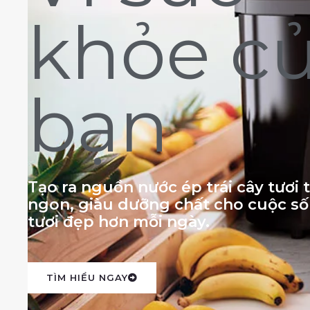
khỏe c
bạn
Tạo ra nguồn nước ép trái cây tươi
ngon, giàu dưỡng chất cho cuộc s
tươi đẹp hơn mỗi ngày.
TÌM HIỂU NGAY