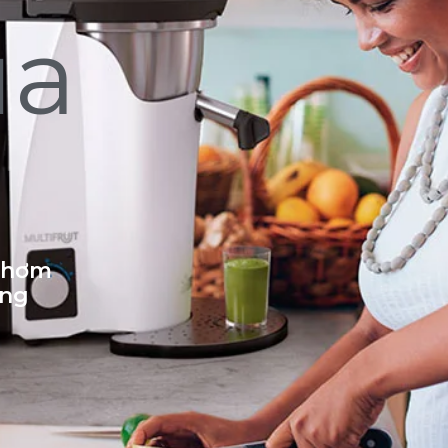
ủa
 thơm
ống