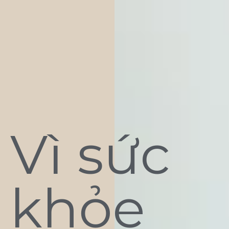
Vì sức
khỏe