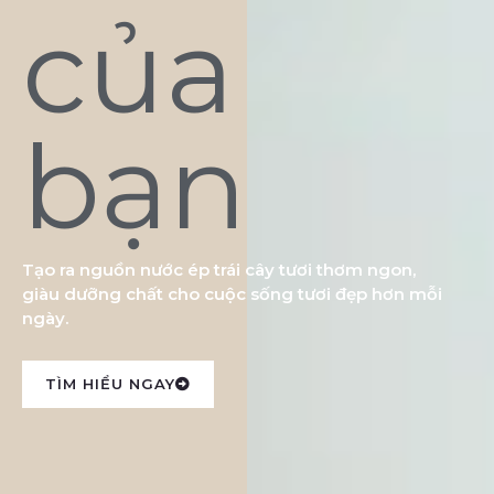
của
bạn
Tạo ra nguồn nước ép trái cây tươi thơm ngon,
giàu dưỡng chất cho cuộc sống tươi đẹp hơn mỗi
ngày.
TÌM HIỂU NGAY