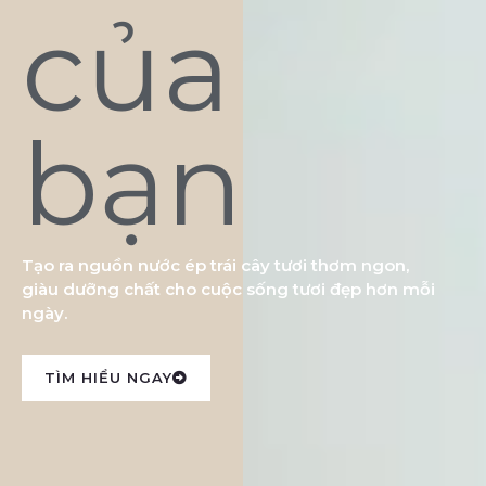
của
bạn
Tạo ra nguồn nước ép trái cây tươi thơm ngon,
giàu dưỡng chất cho cuộc sống tươi đẹp hơn mỗi
ngày.
TÌM HIỂU NGAY