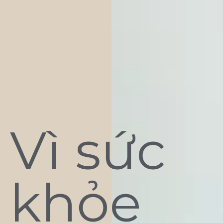
Vì sức
khỏe