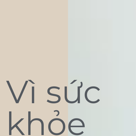
Vì sức
khỏe