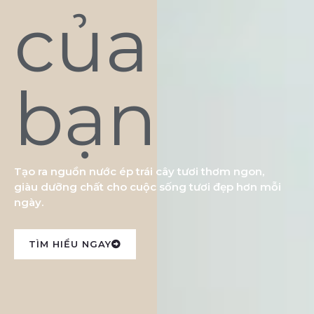
của
bạn
Tạo ra nguồn nước ép trái cây tươi thơm ngon,
giàu dưỡng chất cho cuộc sống tươi đẹp hơn mỗi
ngày.
TÌM HIỂU NGAY