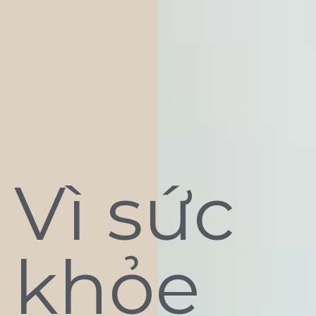
Vì sức
khỏe