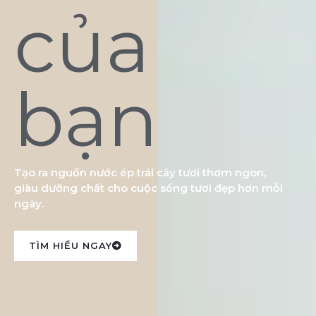
của
bạn
Tạo ra nguồn nước ép trái cây tươi thơm ngon,
giàu dưỡng chất cho cuộc sống tươi đẹp hơn mỗi
ngày.
TÌM HIỂU NGAY