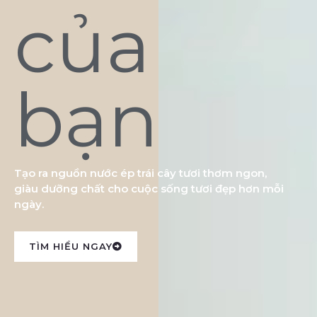
của
bạn
Tạo ra nguồn nước ép trái cây tươi thơm ngon,
giàu dưỡng chất cho cuộc sống tươi đẹp hơn mỗi
ngày.
TÌM HIỂU NGAY