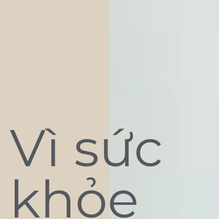
Vì sức
khỏe