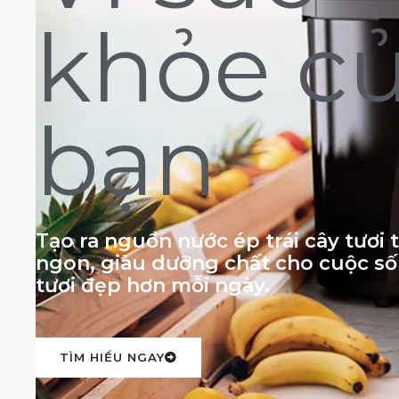
khỏe c
bạn
Tạo ra nguồn nước ép trái cây tươi
ngon, giàu dưỡng chất cho cuộc s
tươi đẹp hơn mỗi ngày.
TÌM HIỂU NGAY