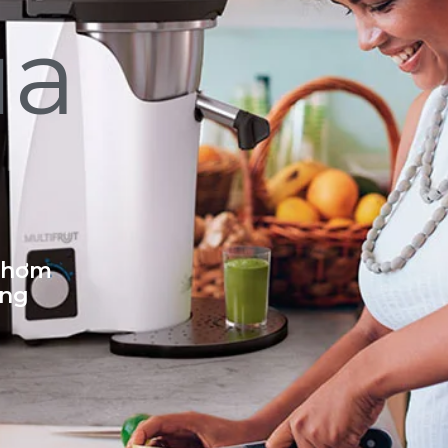
ủa
 thơm
ống