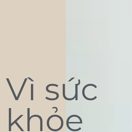
Vì sức
khỏe