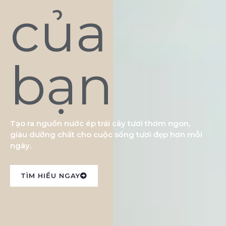
của
bạn
Tạo ra nguồn nước ép trái cây tươi thơm ngon,
giàu dưỡng chất cho cuộc sống tươi đẹp hơn mỗi
ngày.
TÌM HIỂU NGAY