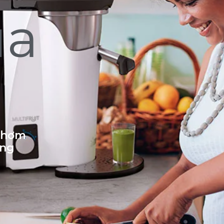
ủa
 thơm
ống