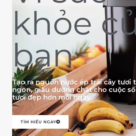
khỏe c
bạn
Tạo ra nguồn nước ép trái cây tươi
ngon, giàu dưỡng chất cho cuộc s
tươi đẹp hơn mỗi ngày.
TÌM HIỂU NGAY