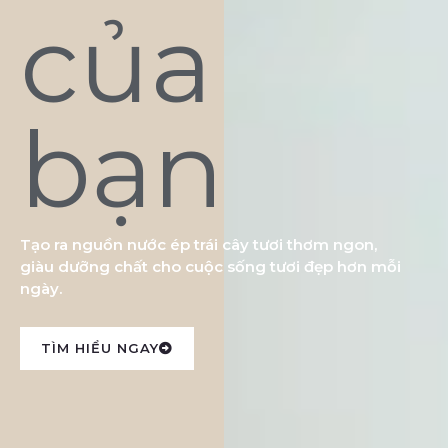
của
bạn
Tạo ra nguồn nước ép trái cây tươi thơm ngon,
giàu dưỡng chất cho cuộc sống tươi đẹp hơn mỗi
ngày.
TÌM HIỂU NGAY