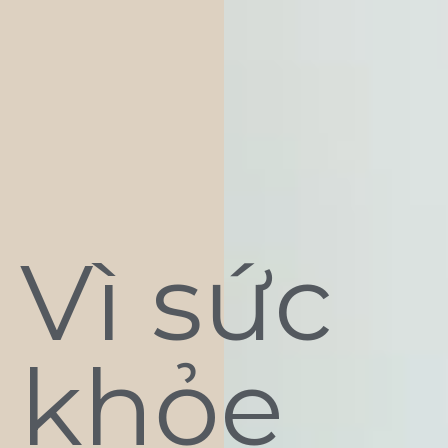
Vì sức
khỏe