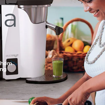
ủa
 thơm
ống