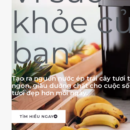
khỏe c
bạn
Tạo ra nguồn nước ép trái cây tươi
ngon, giàu dưỡng chất cho cuộc s
tươi đẹp hơn mỗi ngày.
TÌM HIỂU NGAY