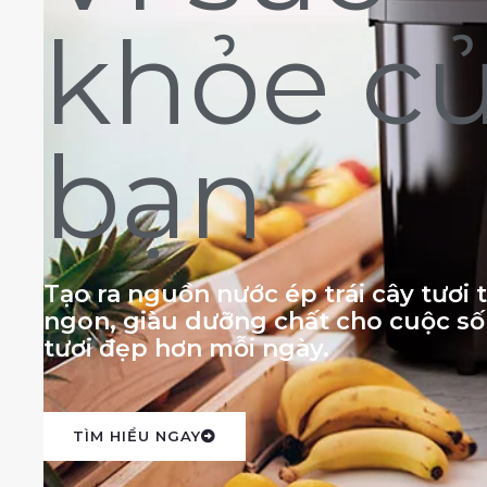
khỏe c
bạn
Tạo ra nguồn nước ép trái cây tươi
ngon, giàu dưỡng chất cho cuộc s
tươi đẹp hơn mỗi ngày.
TÌM HIỂU NGAY