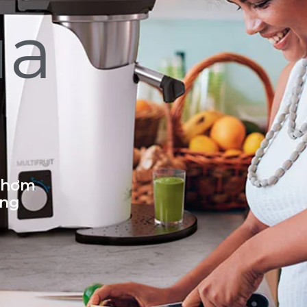
ủa
 thơm
ống