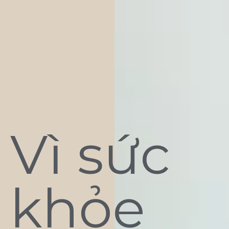
Vì sức
khỏe