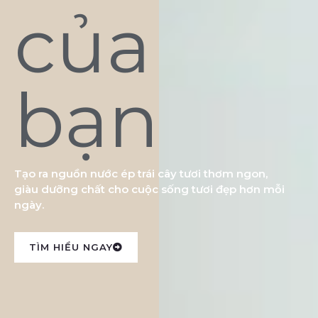
của
bạn
Tạo ra nguồn nước ép trái cây tươi thơm ngon,
giàu dưỡng chất cho cuộc sống tươi đẹp hơn mỗi
ngày.
TÌM HIỂU NGAY