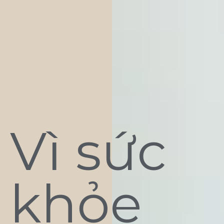
Vì sức
khỏe