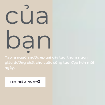
của
bạn
Tạo ra nguồn nước ép trái cây tươi thơm ngon,
giàu dưỡng chất cho cuộc sống tươi đẹp hơn mỗi
ngày.
TÌM HIỂU NGAY