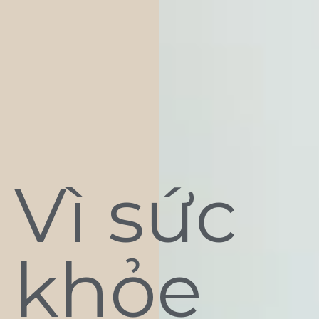
Vì sức
khỏe