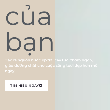
của
bạn
Tạo ra nguồn nước ép trái cây tươi thơm ngon,
giàu dưỡng chất cho cuộc sống tươi đẹp hơn mỗi
ngày.
TÌM HIỂU NGAY