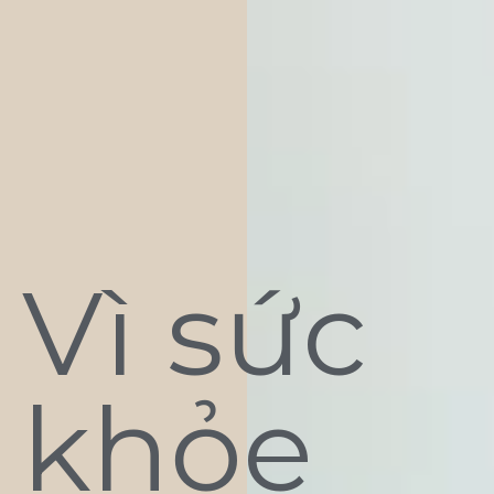
Vì sức
khỏe