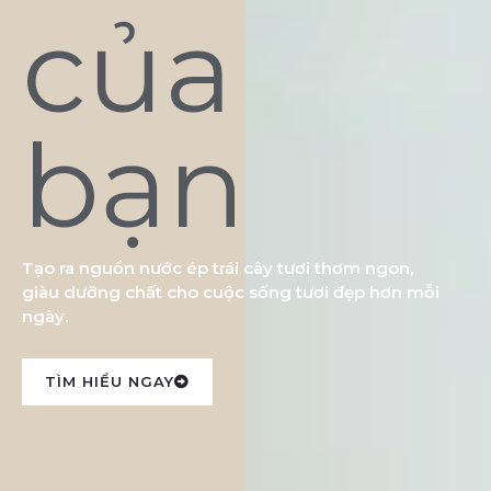
của
bạn
Tạo ra nguồn nước ép trái cây tươi thơm ngon,
giàu dưỡng chất cho cuộc sống tươi đẹp hơn mỗi
ngày.
TÌM HIỂU NGAY